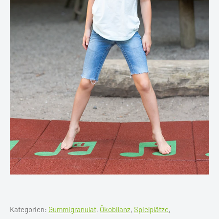
Kategorien:
Gummigranulat
,
Ökobilanz
,
Spielplätze
,