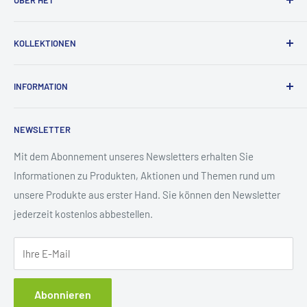
ÜBER HET
Als Experte für Elastomertechnik produzieren und verkaufen
KOLLEKTIONEN
wir seit über 30 Jahren elastische Produkte aus
Recyclingmaterial. Unsere Anwendungsgebiete sind:
Freizeit
Freizeit- und Sportanlagen, Spielplätze sowie
INFORMATION
Sport
Sicherheitstechnik im städtischen Bereich. Weitere
City
Kontakt
Informationen zu uns finden Sie auf unserer
NEWSLETTER
Haus & Garten
FAQ
Unternehmenswebsite
.
Zubehör
Impressum
Mit dem Abonnement unseres Newsletters erhalten Sie
Informationen zu Produkten, Aktionen und Themen rund um
Zahlung und Versand
unsere Produkte aus erster Hand. Sie können den Newsletter
Datenschutzerklärung
Vertrag widerrufen
jederzeit kostenlos abbestellen.
Widerrufsrecht
AGB
Ihre E-Mail
Cookie Einstellungen
Abonnieren