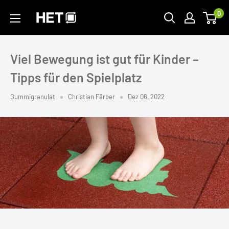
Zum
HET
0
Inhalt
Elastomertechnik
wechseln
GmbH
Viel Bewegung ist gut für Kinder –
Tipps für den Spielplatz
Gummigranulat
Christian Färber
Dez 06, 2022